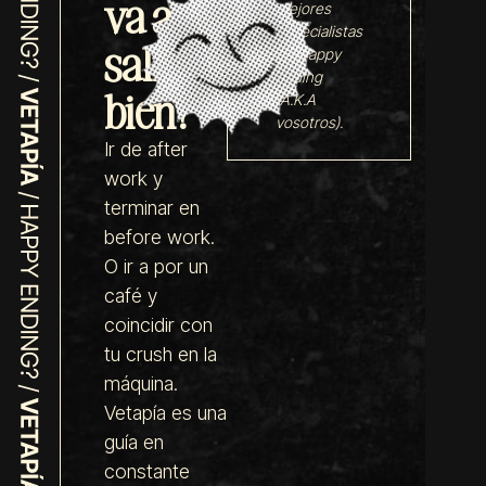
va a
mejores
especialistas
salir
en Happy
Ending
bien?
(A.K.A
vosotros).
Ir de after
work y
terminar en
before work.
O ir a por un
café y
coincidir con
tu crush en la
máquina.
Vetapía es una
guía en
constante