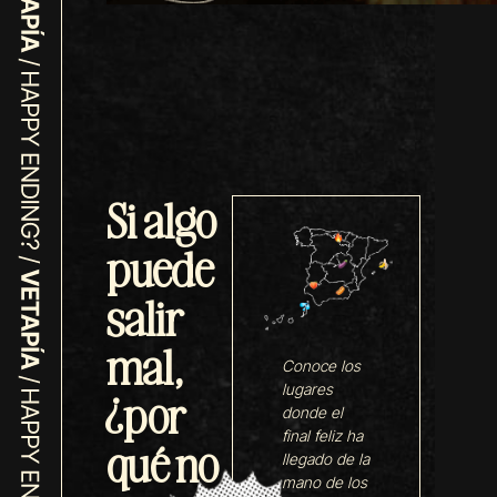
Si algo
puede
salir
mal,
Conoce los
lugares
¿por
donde el
final feliz ha
qué no
llegado de la
mano de los