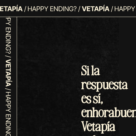
Si la
respuesta
es sí,
enhorabuen
Vetapía