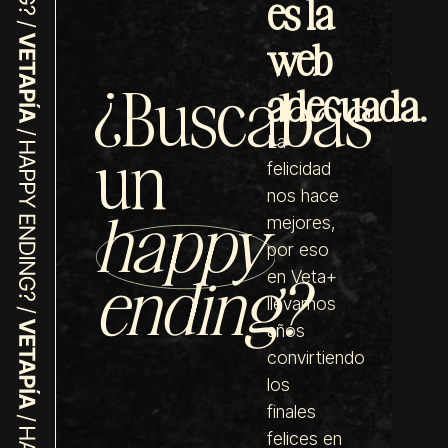
es la
web
¿Buscabas
adecuada.
un
La
felicidad
nos hace
happy
mejores,
por eso
ending?
en Veta+
llevamos
años
convirtiendo
los
finales
felices en